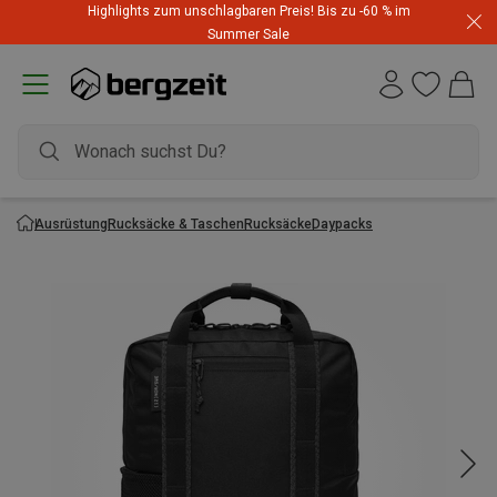
Highlights zum unschlagbaren Preis! Bis zu -60 % im
Summer Sale
Ausrüstung
Rucksäcke & Taschen
Rucksäcke
Daypacks