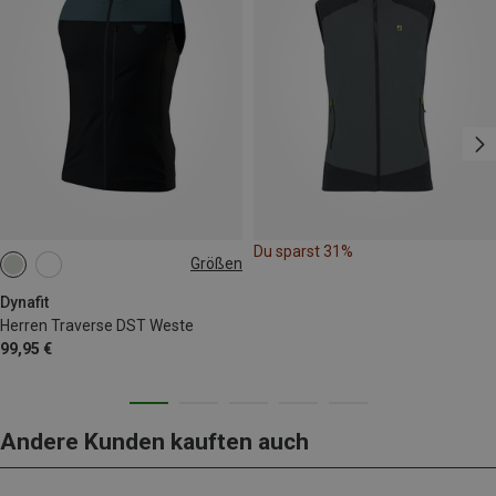
Du sparst 31%
Größen
S
L
XL
XXL
Dynafit
Herren Traverse DST Weste
99,95 €
Andere Kunden kauften auch