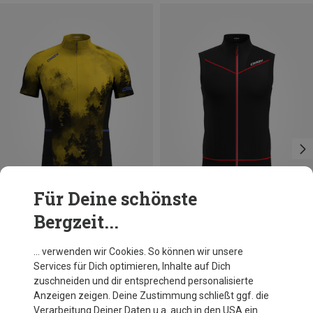
Für Deine schönste
Bergzeit...
Du sparst 32%
Größen
M
L
XL
Crazy
… verwenden wir Cookies. So können wir unsere
Herren Flash Trikot
Services für Dich optimieren, Inhalte auf Dich
91,20 €
zuschneiden und dir entsprechend personalisierte
Anzeigen zeigen. Deine Zustimmung schließt ggf. die
Verarbeitung Deiner Daten u.a. auch in den USA ein.