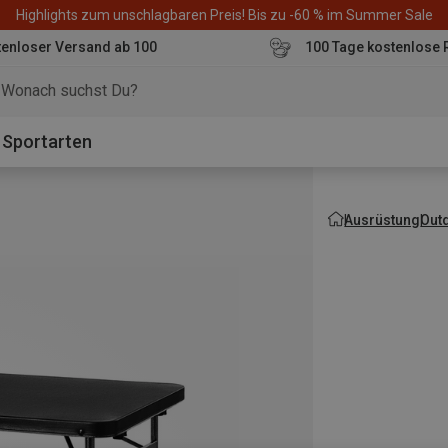
Highlights zum unschlagbaren Preis! Bis zu -60 % im Summer Sale
enloser Versand ab 100
100 Tage kostenlose 
o
Sportarten
Ausrüstung
Out