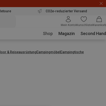
Retoure
CO2e-reduzierter Versand
Mein Konto
Wunschliste
Warenkorb
Shop
Magazin
Second Hand
door & Reiseausrüstung
Campingmöbel
Campingtische