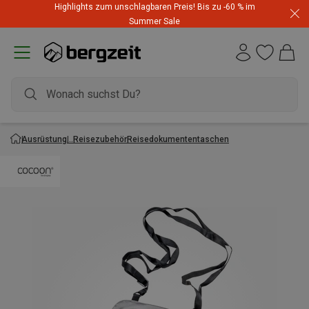
Highlights zum unschlagbaren Preis! Bis zu -60 % im
Dynafit Hammerangebot! Reduzierte Outfits für neue
Summer Sale
Abenteuer
Ausrüstung
Reisezubehör
Reisedokumententaschen