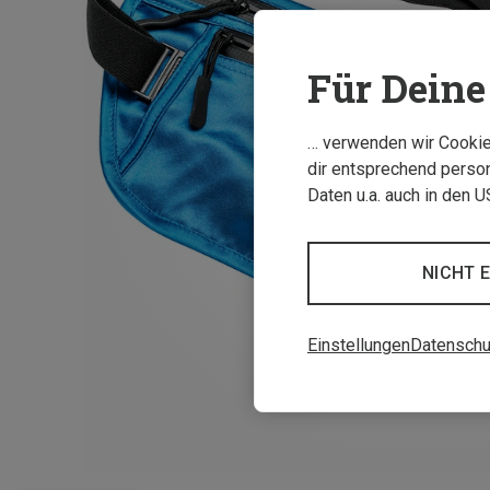
Für Deine 
… verwenden wir Cookies
dir entsprechend person
Daten u.a. auch in den 
NICHT 
Einstellungen
Datenschu