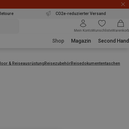
Retoure
CO2e-reduzierter Versand
Mein Konto
Wunschliste
Warenkorb
Shop
Magazin
Second Hand
door & Reiseausrüstung
Reisezubehör
Reisedokumententaschen