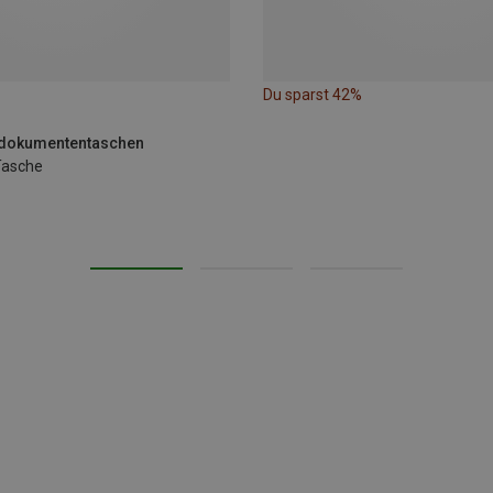
Du sparst 42%
edokumententaschen
Tasche