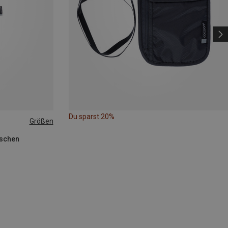
Du sparst 20%
Größen
aschen