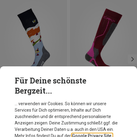
Für Deine schönste
Bergzeit...
Du sparst 16%
Größen
+1
25|26|27
28|29|30
31|32|33
34|35|36
CMP
… verwenden wir Cookies. So können wir unsere
Kinder Ski Wool Socken
Services für Dich optimieren, Inhalte auf Dich
14,84 €
zuschneiden und dir entsprechend personalisierte
Anzeigen zeigen. Deine Zustimmung schließt ggf. die
Verarbeitung Deiner Daten u.a. auch in den USA ein.
Mehr Infos findest Du auf der
Google Privacy Site.