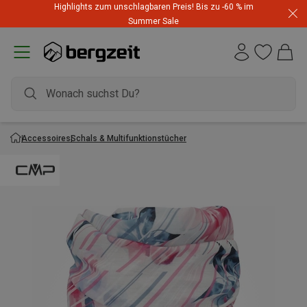
Highlights zum unschlagbaren Preis! Bis zu -60 % im
Summer Sale
Accessoires
Schals & Multifunktionstücher