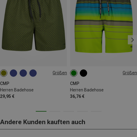
Größen
Größen
M
L
XL
XXL
3XL
4XL
CMP
CMP
Herren Badehose
Herren Badehose
29,95 €
36,76 €
Andere Kunden kauften auch