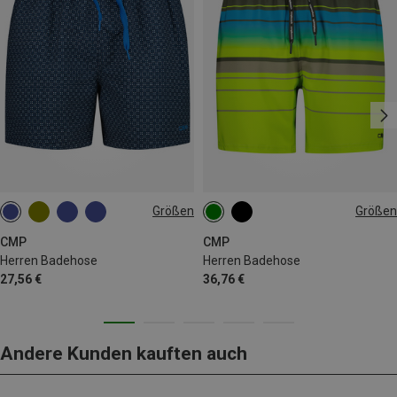
Größen
Größen
M
L
XL
XXL
3XL
4XL
CMP
CMP
Herren Badehose
Herren Badehose
27,56 €
36,76 €
Andere Kunden kauften auch