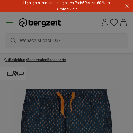
Highlights zum unschlagbaren Preis! Bis zu -60 % im
Summer Sale
Bekleidung
Bademoden
Badeshorts