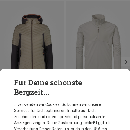
Für Deine schönste
Bergzeit...
Du sparst bis 32%
Größen
XXS
CMP
… verwenden wir Cookies. So können wir unsere
Damen Hybrid Hoodie Jacke
Services für Dich optimieren, Inhalte auf Dich
129,95 €
zuschneiden und dir entsprechend personalisierte
Anzeigen zeigen. Deine Zustimmung schließt ggf. die
Verarbeitung Deiner Daten u.a. auch in den USA ein.