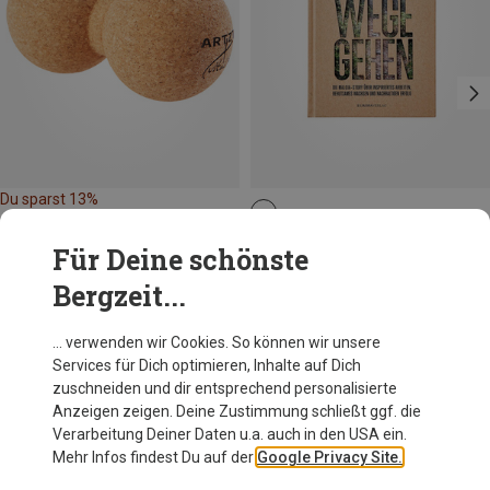
Du sparst 13%
Maloja
Für Deine schönste
Eigene Wege gehen
Bergzeit...
25,00 €
… verwenden wir Cookies. So können wir unsere
Services für Dich optimieren, Inhalte auf Dich
Andere Kunden kauften auch
zuschneiden und dir entsprechend personalisierte
Anzeigen zeigen. Deine Zustimmung schließt ggf. die
Verarbeitung Deiner Daten u.a. auch in den USA ein.
Mehr Infos findest Du auf der
Google Privacy Site.