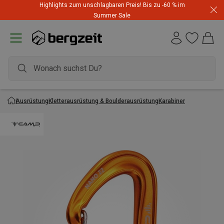
Highlights zum unschlagbaren Preis! Bis zu -60 % im
Summer Sale
Ausrüstung
Kletterausrüstung & Boulderausrüstung
Karabiner