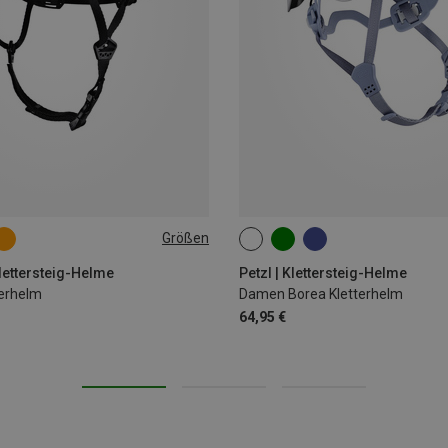
Größen
L-XL | 57-62CM
52-58CM
Klettersteig-Helme
Petzl | Klettersteig-Helme
erhelm
Damen Borea Kletterhelm
64,95 €