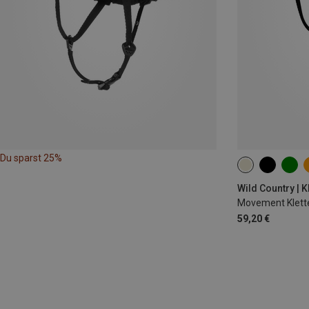
Du sparst 25%
S-M | 52-58CM
Wild Country | 
Movement Klett
59,20 €