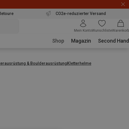
Retoure
CO2e-reduzierter Versand
Mein Konto
Wunschliste
Warenkorb
Shop
Magazin
Second Hand
tterausrüstung & Boulderausrüstung
Kletterhelme