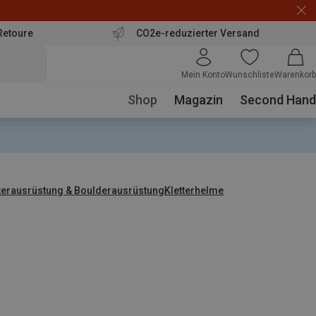
Retoure
CO2e-reduzierter Versand
Mein Konto
Wunschliste
Warenkorb
Shop
Magazin
Second Hand
tterausrüstung & Boulderausrüstung
Kletterhelme