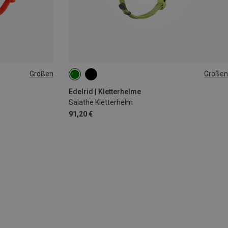
Größen
Größen
50-58CM
52-62CM
Edelrid | Kletterhelme
Salathe Kletterhelm
91,20 €