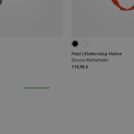
48-58CM
53-61CM
Petzl | Klettersteig-Helme
Sirocco Kletterhelm
119,95 €