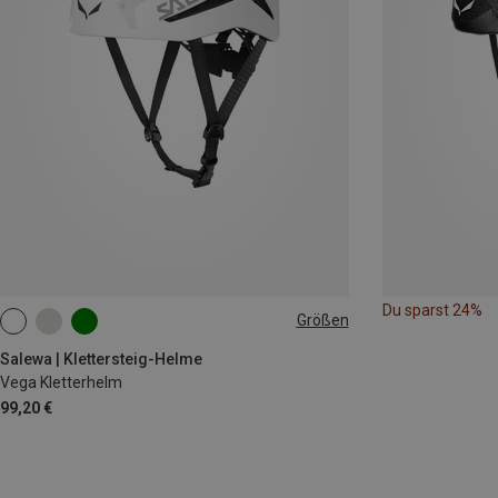
Du sparst 24%
Größen
L-XL | 59-63CM
S-M | 53-59CM
Salewa | Klettersteig-Helme
Vega Kletterhelm
99,20 €