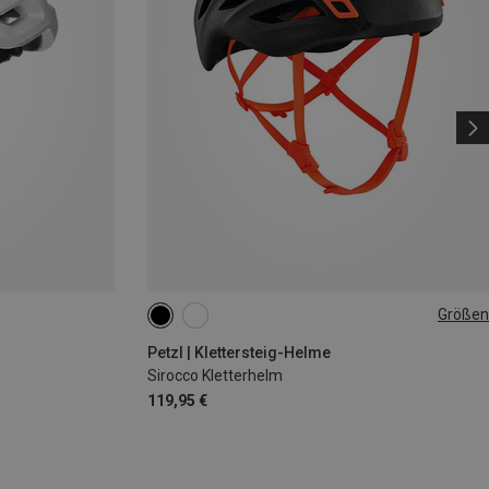
Größen
48-58CM
53-61CM
Petzl | Klettersteig-Helme
Sirocco Kletterhelm
119,95 €