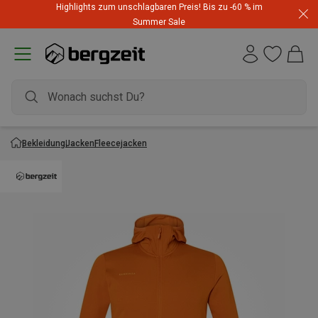
Highlights zum unschlagbaren Preis! Bis zu -60 % im
Summer Sale
Bekleidung
Jacken
Fleecejacken