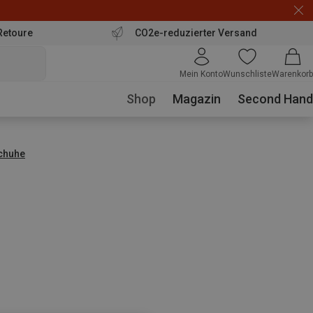
Retoure
CO2e-reduzierter Versand
Mein Konto
Wunschliste
Warenkorb
Shop
Magazin
Second Hand
schuhe