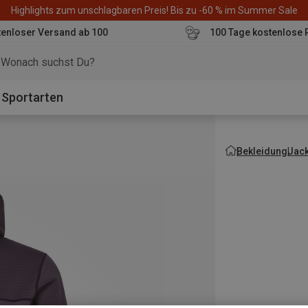
Highlights zum unschlagbaren Preis! Bis zu -60 % im Summer Sale
enloser Versand ab 100
100 Tage kostenlose 
o
Sportarten
Bekleidung
Jac