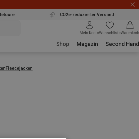
Retoure
CO2e-reduzierter Versand
Mein Konto
Wunschliste
Warenkorb
Shop
Magazin
Second Hand
ken
Fleecejacken