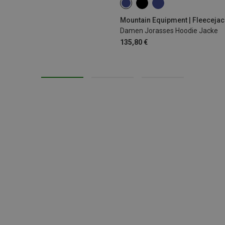
XS
S
M
L
XL
Mountain Equipment | Fleeceja
Damen Jorasses Hoodie Jacke
135,80 €