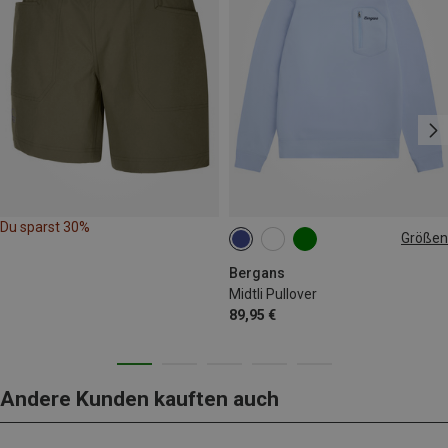
Du sparst 30%
Größen
XS
S
M
L
XL
Bergans
Midtli Pullover
89,95 €
Andere Kunden kauften auch