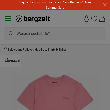
Highlights zum unschlagbaren Preis! Bis zu -60 % im
Summer Sale
Bekleidung
Pullover, Hoodies, Shirts
T-Shirts