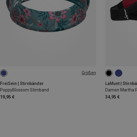
Größen
ONE SIZE
ONE SIZE
FreiSein | Stirnbänder
LaMunt | Stirnb
PoppyBlossom Stirnband
Damen Martha Re
19,95 €
34,95 €