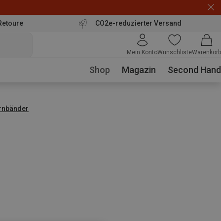
Retoure
CO2e-reduzierter Versand
Mein Konto
Wunschliste
Warenkorb
Shop
Magazin
Second Hand
irnbänder