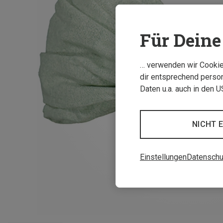
Für Deine 
… verwenden wir Cookies
dir entsprechend person
Daten u.a. auch in den 
NICHT 
Einstellungen
Datenschu