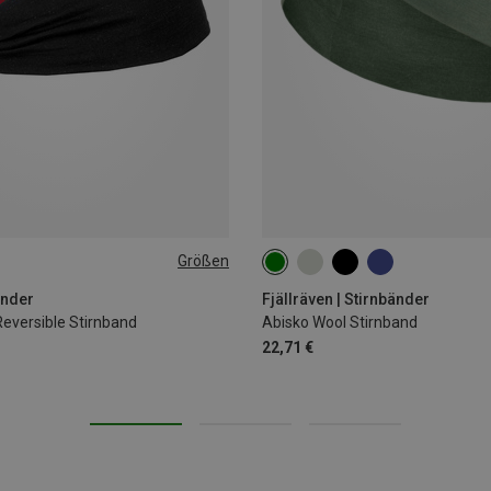
Größen
ONE SIZE
änder
Fjällräven | Stirnbänder
versible Stirnband
Abisko Wool Stirnband
22,71 €