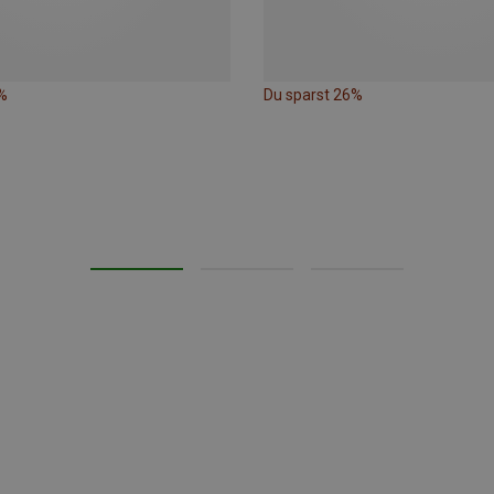
%
Du sparst 26%