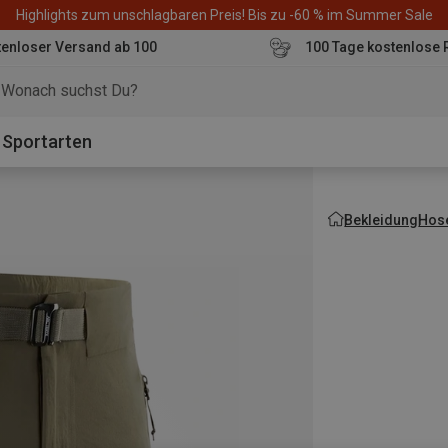
Highlights zum unschlagbaren Preis! Bis zu -60 % im Summer Sale
enloser Versand ab 100
100 Tage kostenlose 
o
Sportarten
Bekleidung
Hos