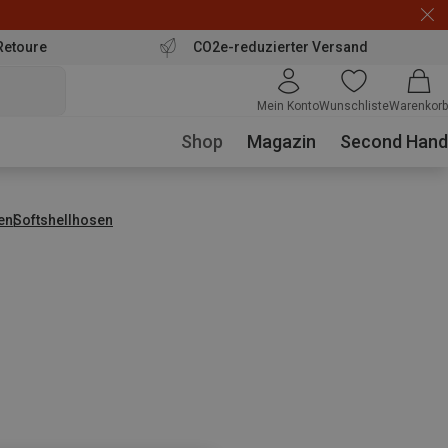
Retoure
CO2e-reduzierter Versand
Mein Konto
Wunschliste
Warenkorb
Shop
Magazin
Second Hand
en
Softshellhosen