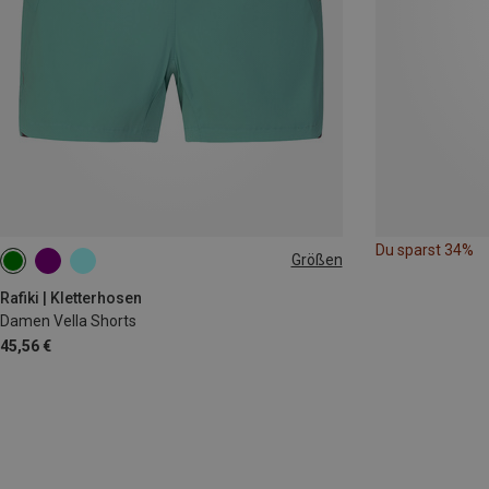
Du sparst 34%
Größen
XS
S
M
L
Rafiki | Kletterhosen
Damen Vella Shorts
45,56 €