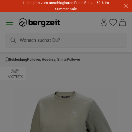
Highlights zum unschlagbaren Preis! Bis zu -60 % im
Summer Sale
Bekleidung
Pullover, Hoodies, Shirts
Pullover