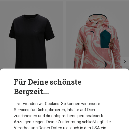
Für Deine schönste
Bergzeit...
Du sparst 29%
Größen
XS
S
Peak Performance
… verwenden wir Cookies. So können wir unsere
Damen Aop Freelight Alpha Hoodie
Services für Dich optimieren, Inhalte auf Dich
169,95 €
zuschneiden und dir entsprechend personalisierte
Anzeigen zeigen. Deine Zustimmung schließt ggf. die
Verarbeitung Deiner Daten u.a. auch in den USA ein.