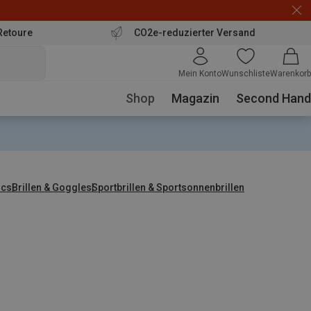
Retoure
CO2e-reduzierter Versand
Mein Konto
Wunschliste
Warenkorb
Shop
Magazin
Second Hand
ics
Brillen & Goggles
Sportbrillen & Sportsonnenbrillen