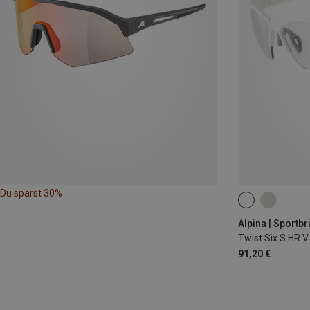
Du sparst 30%
Alpina | Sportbr
Twist Six S HR V 
91,20 €