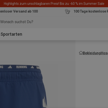
Highlights zum unschlagbaren Preis! Bis zu -60 % im Summer Sale
enloser Versand ab 100
100 Tage kostenlose 
o
Sportarten
Bekleidung
Hos