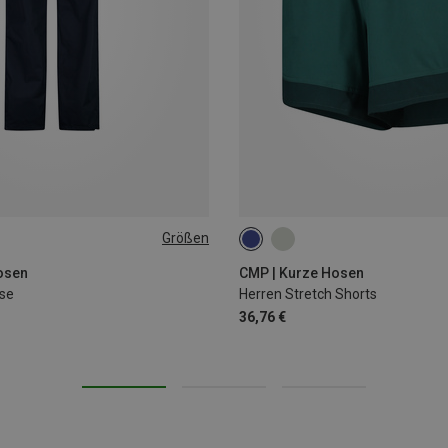
Größen
S
XL
XXL
osen
CMP | Kurze Hosen
se
Herren Stretch Shorts
36,76 €