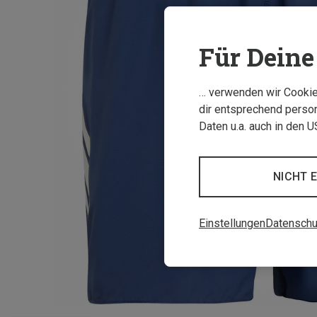
Für Deine 
… verwenden wir Cookies
dir entsprechend person
Daten u.a. auch in den 
NICHT 
Einstellungen
Datenschu