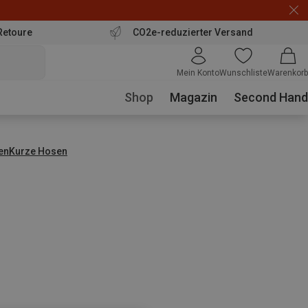
Retoure
CO2e-reduzierter Versand
Mein Konto
Wunschliste
Warenkorb
Shop
Magazin
Second Hand
en
Kurze Hosen