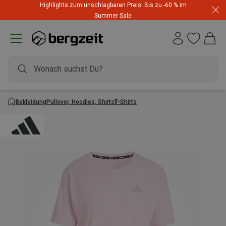
Highlights zum unschlagbaren Preis! Bis zu -60 % im
Summer Sale
Bekleidung
Pullover, Hoodies, Shirts
T-Shirts