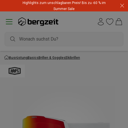
Highlights zum unschlagbaren Preis! Bis zu -60 % im
Summer Sale
Ausrüstung
Basics
Brillen & Goggles
Skibrillen