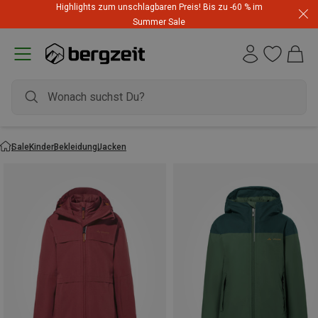
Highlights zum unschlagbaren Preis! Bis zu -60 % im
Summer Sale
Sale
Kinder
Bekleidung
Jacken