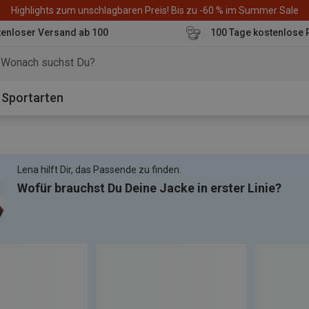
Highlights zum unschlagbaren Preis! Bis zu -60 % im Summer Sale
enloser Versand ab 100
100 Tage kostenlose 
o
Sportarten
Lena hilft Dir, das Passende zu finden.
Wofür brauchst Du Deine Jacke in erster Linie?