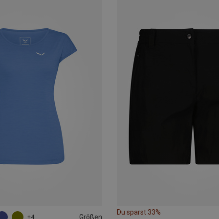
Du sparst 33%
Größen
+4