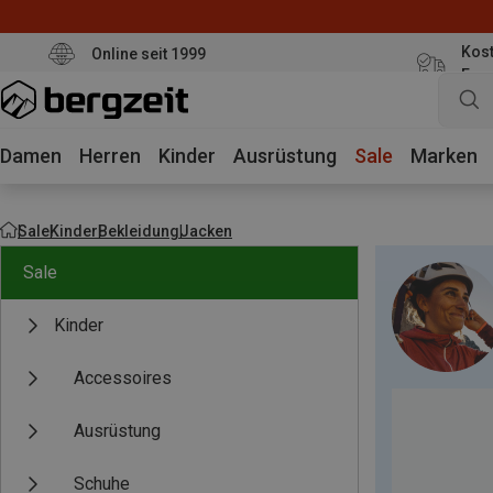
Kost
Online seit 1999
Eur
Damen
Herren
Kinder
Ausrüstung
Sale
Marken
Sale
Kinder
Bekleidung
Jacken
Sale
Kinder
Accessoires
Ausrüstung
Schuhe