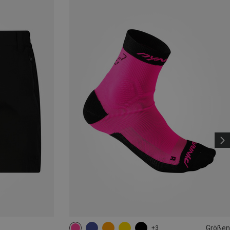
Größen
+3