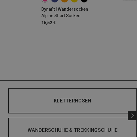
35|36|37|38
39|40|41|42
43|44|45|46
Dynafit | Wandersocken
Alpine Short Socken
16,52 €
KLETTERHOSEN
WANDERSCHUHE & TREKKINGSCHUHE