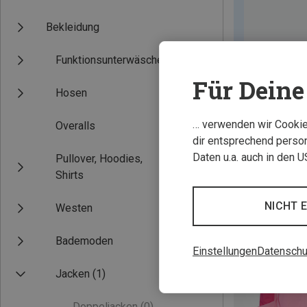
Bekleidung
Funktionsunterwäsche
Für Deine 
Hosen
… verwenden wir Cookies
Overalls
dir entsprechend person
Daten u.a. auch in den 
Pullover, Hoodies,
Shirts
NICHT 
Westen
Bademoden
Einstellungen
Datenschu
Jacken
(1)
Doppeljacken
(0)