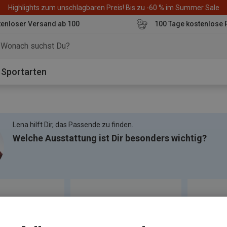
Highlights zum unschlagbaren Preis! Bis zu -60 % im Summer Sale
enloser Versand ab 100
100 Tage kostenlose 
o
Sportarten
Lena hilft Dir, das Passende zu finden.
Welche Ausstattung ist Dir besonders wichtig?