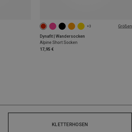
Größen
+3
39|40|41|42
43|44|45|46
Dynafit | Wandersocken
Alpine Short Socken
17,95 €
KLETTERHOSEN