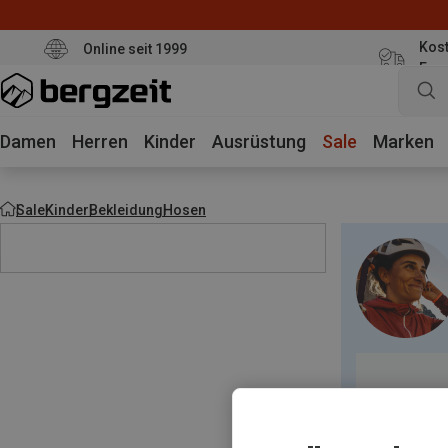
Kost
Online seit 1999
Eur
Damen
Herren
Kinder
Ausrüstung
Sale
Marken
Sale
Kinder
Bekleidung
Hosen