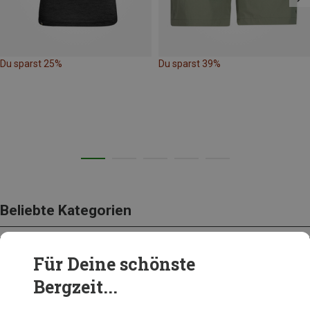
Du sparst 25%
Du sparst 39%
Beliebte Kategorien
Für Deine schönste
BEKLEIDUNG
Bergzeit...