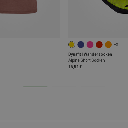
+3
35|36|37|38
39|40|41|42
43
Dynafit | Wandersocken
Alpine Short Socken
16,52 €