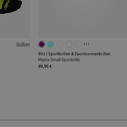
Größen
+11
|44|45|46
Bliz | Sportbrillen & Sportsonnenbrillen
Matrix Small Sportbrille
89,95 €