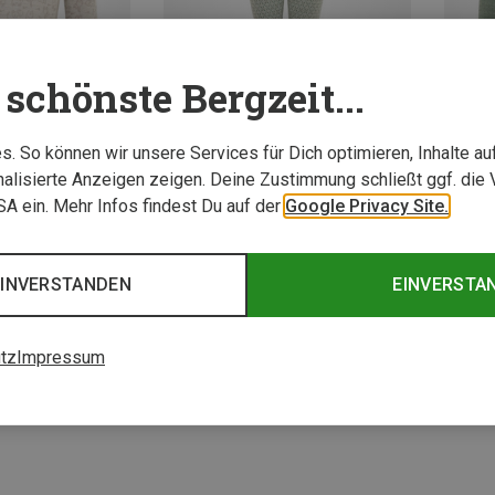
schönste Bergzeit...
. So können wir unsere Services für Dich optimieren, Inhalte a
alisierte Anzeigen zeigen. Deine Zustimmung schließt ggf. die 
USA ein. Mehr Infos findest Du auf der
Google Privacy Site.
Du sparst bis 26%
Du spar
EINVERSTANDEN
EINVERSTA
3 von 3 Artikel ange
tz
Impressum