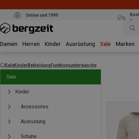
Kost
Online seit 1999
Eur
Damen
Herren
Kinder
Ausrüstung
Sale
Marken
Sale
Kinder
Bekleidung
Funktionsunterwäsche
Sale
Kinder
Accessoires
Ausrüstung
Schuhe