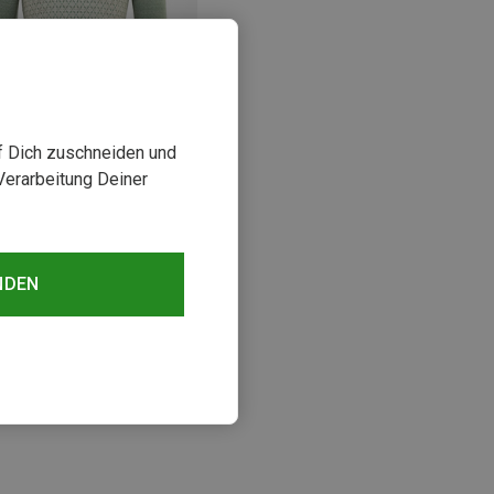
uf Dich zuschneiden und
Verarbeitung Deiner
st bis 30%
NDEN
sehen