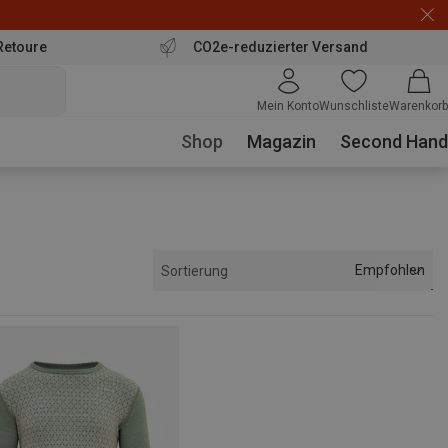
Retoure
CO2e-reduzierter Versand
Mein Konto
Wunschliste
Warenkorb
Shop
Magazin
Second Hand
Empfohlen
Sortierung