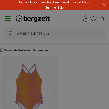
Highlights zum unschlagbaren Preis! Bis zu -60 % im
Summer Sale
Sale
Kinder
Bekleidung
Bademoden