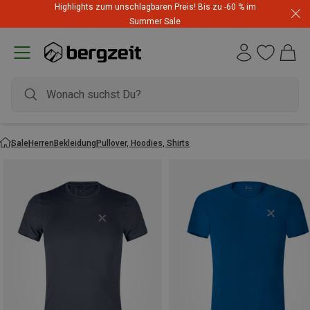
Highlights zum unschlagbaren Preis! Bis zu -60 % im
Summer Sale
Sale
Herren
Bekleidung
Pullover, Hoodies, Shirts