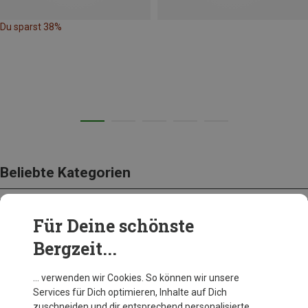
Du sparst 38%
Beliebte Kategorien
Für Deine schönste
BEKLEIDUNG
Bergzeit...
… verwenden wir Cookies. So können wir unsere
Services für Dich optimieren, Inhalte auf Dich
zuschneiden und dir entsprechend personalisierte