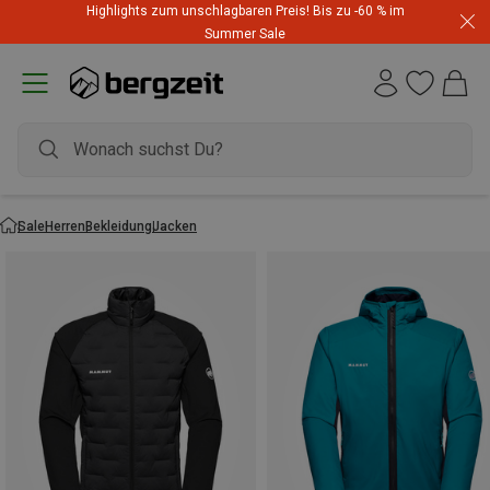
Highlights zum unschlagbaren Preis! Bis zu -60 % im
Summer Sale
Sale
Herren
Bekleidung
Jacken