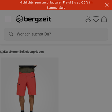
Highlights zum unschlagbaren Preis! Bis zu -60 % im
Summer Sale
Sale
Herren
Bekleidung
Hosen