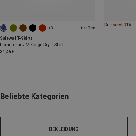
Du sparst 31%
Größen
+3
M
L
XL
XXL
Salewa | T-Shirts
Damen Puez Melange Dry T-Shirt
31,46 €
Beliebte Kategorien
BEKLEIDUNG