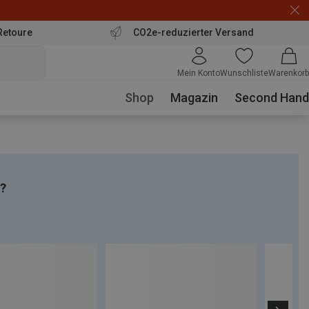
Retoure
CO2e-reduzierter Versand
Mein Konto
Wunschliste
Warenkorb
Shop
Magazin
Second Hand
d?