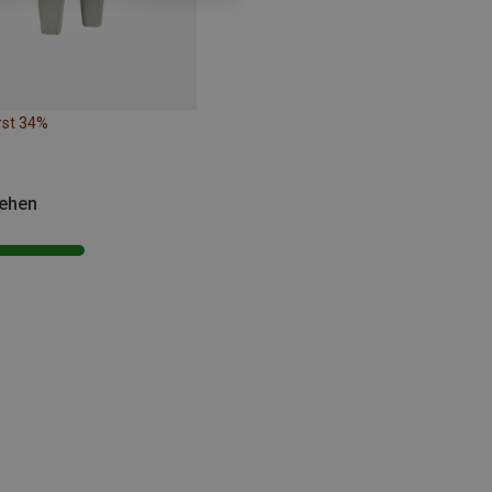
rst 34%
sehen