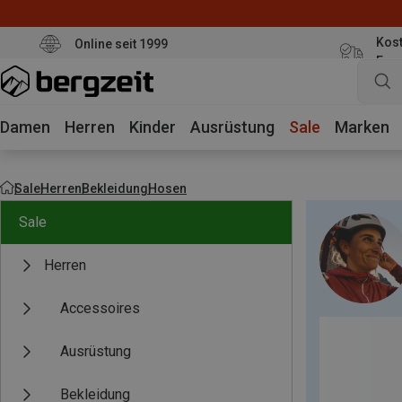
Kost
Online seit 1999
Eur
Damen
Herren
Kinder
Ausrüstung
Sale
Marken
Sale
Herren
Bekleidung
Hosen
Sale
Herren
Accessoires
Ausrüstung
Bekleidung