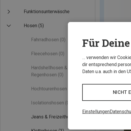
Funktionsunterwäsche
Hosen
(5)
Für Deine 
Fahrradhosen
(0)
Fleecehosen
(0)
… verwenden wir Cookies
dir entsprechend person
Hardshellhosen &
Daten u.a. auch in den 
Regenhosen
(0)
Hochtourenhosen
(0)
NICHT 
Isolationshosen
(0)
Einstellungen
Datenschu
Jeans & Freizeithosen
(1)
Kletterhosen
(3)