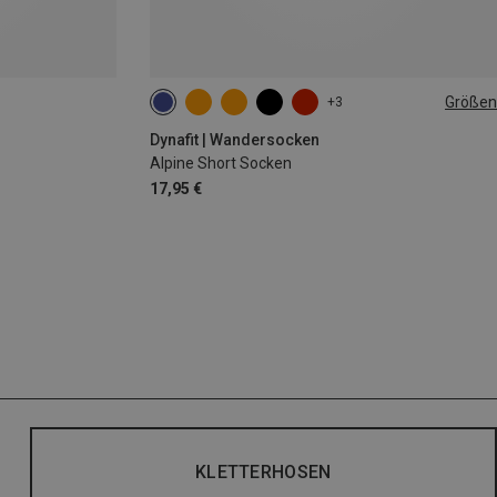
Größen
+3
35|36|37|38
39|40|41|42
43|44|45|46
Dynafit | Wandersocken
Alpine Short Socken
17,95 €
KLETTERHOSEN