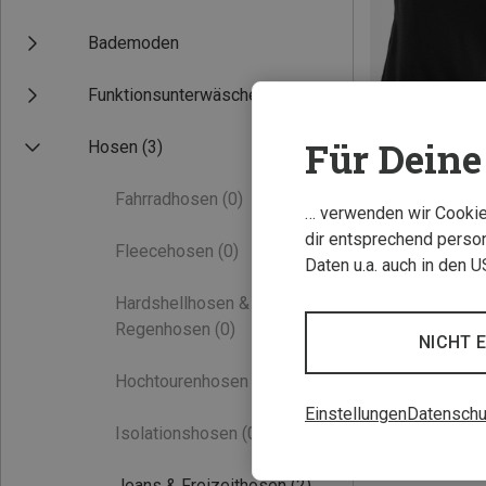
Bademoden
Funktionsunterwäsche
Für Deine 
Hosen
(3)
Fahrradhosen
(0)
Du sparst 23%
… verwenden wir Cookies
dir entsprechend person
Fleecehosen
(0)
Daten u.a. auch in den 
Hardshellhosen &
Regenhosen
(0)
NICHT 
Hochtourenhosen
(0)
Einstellungen
Datenschu
Isolationshosen
(0)
Jeans & Freizeithosen
(2)