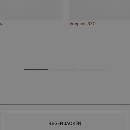
%
Du sparst 37%
REGENJACKEN