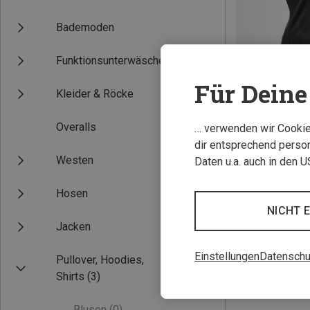
Bademoden
Funktionsunterwäsche
Für Deine 
Kleider & Röcke
Overalls
… verwenden wir Cookies
Du sparst 50%
dir entsprechend person
Westen
Daten u.a. auch in den 
Hosen
NICHT 
Jacken
Einstellungen
Datenschu
Pullover, Hoodies,
Shirts
(3)
Blusen
(0)