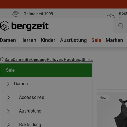
Kost
Online seit 1999
Eur
Damen
Herren
Kinder
Ausrüstung
Sale
Marken
Sale
Damen
Bekleidung
Pullover, Hoodies, Shirts
Sale
Damen
Accessoires
Neu
Ausrüstung
Bekleidung