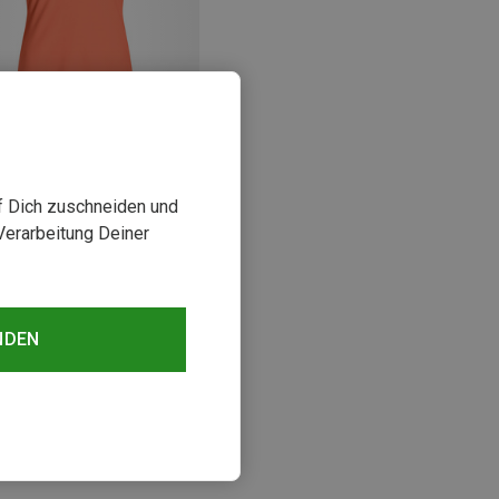
uf Dich zuschneiden und
rst 57%
Verarbeitung Deiner
sehen
NDEN