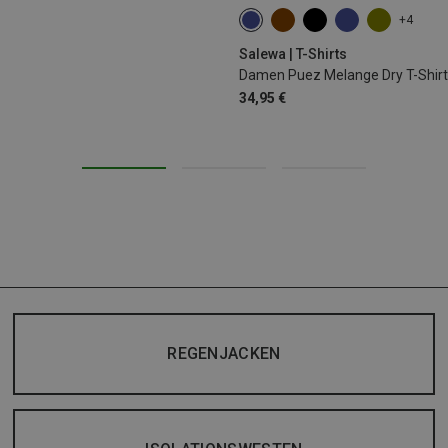
+4
XS
S
M
L
XL
Salewa | T-Shirts
Damen Puez Melange Dry T-Shirt
34,95 €
REGENJACKEN