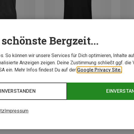
schönste Bergzeit...
. So können wir unsere Services für Dich optimieren, Inhalte a
Du sparst 29%
Du spa
alisierte Anzeigen zeigen. Deine Zustimmung schließt ggf. die 
USA ein. Mehr Infos findest Du auf der
Google Privacy Site.
3 von 3 Artikel ange
EINVERSTANDEN
EINVERSTA
tz
Impressum