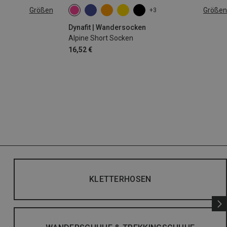
Größen
Größen
+3
35|36|37|38
39|40|41|42
43|44|45|46
Dynafit | Wandersocken
Alpine Short Socken
16,52 €
KLETTERHOSEN