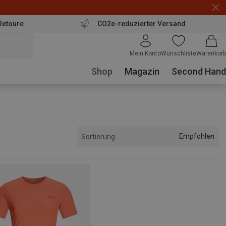
Retoure
CO2e-reduzierter Versand
Mein Konto
Wunschliste
Warenkorb
Shop
Magazin
Second Hand
Empfohlen
Sortierung