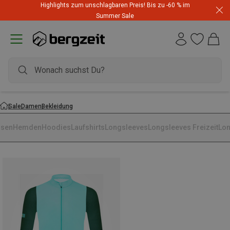
Highlights zum unschlagbaren Preis! Bis zu -60 % im
Summer Sale
Sale
Damen
Bekleidung
usen
Hemden
Hoodies
Laufshirts
Longsleeves
Longsleeves Freizeit
Lon