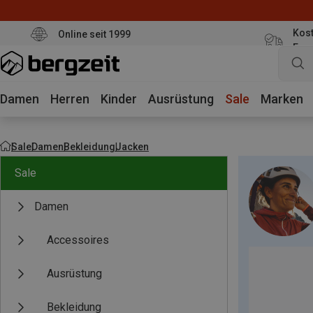
Kost
Online seit 1999
Eur
Damen
Herren
Kinder
Ausrüstung
Sale
Marken
Sale
Damen
Bekleidung
Jacken
Sale
Damen
Accessoires
Ausrüstung
Bekleidung