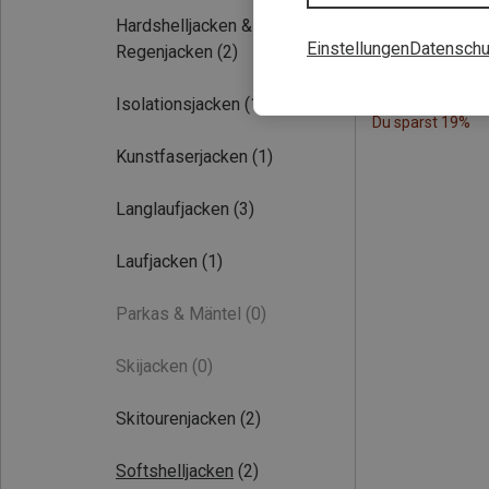
Hardshelljacken &
Einstellungen
Datenschu
Regenjacken
(2)
Isolationsjacken
(1)
Du sparst 19%
Kunstfaserjacken
(1)
Langlaufjacken
(3)
Laufjacken
(1)
Parkas & Mäntel
(0)
Skijacken
(0)
Skitourenjacken
(2)
Softshelljacken
(2)