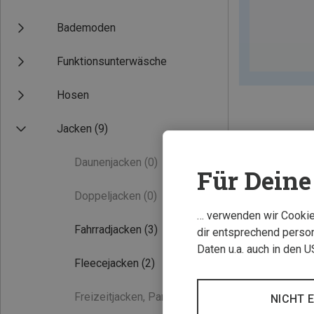
Bademoden
Funktionsunterwäsche
Hosen
Jacken
(9)
Daunenjacken
(0)
Für Deine 
Doppeljacken
(0)
… verwenden wir Cookies
Fahrradjacken
(3)
dir entsprechend person
Daten u.a. auch in den 
Fleecejacken
(2)
Freizeitjacken, Parkas
(0)
NICHT 