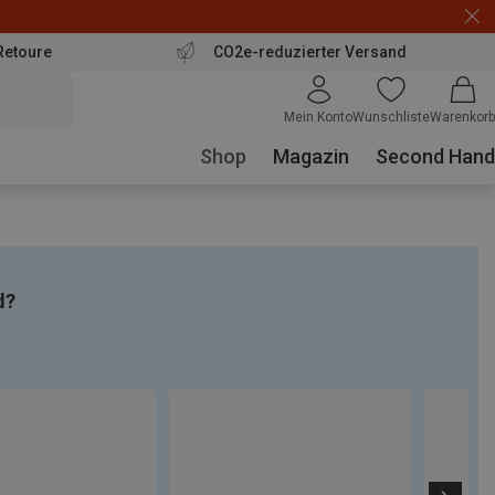
Retoure
CO2e-reduzierter Versand
Mein Konto
Wunschliste
Warenkorb
Shop
Magazin
Second Hand
d?