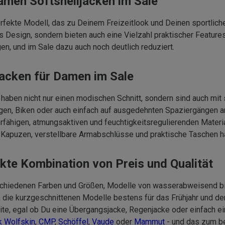
Damen Softshelljacken im Sale
rfekte Modell, das zu Deinem Freizeitlook und Deinen sportliche
hes Design, sondern bieten auch eine Vielzahl praktischer Feature
gen, und im Sale dazu auch noch deutlich reduziert.
jacken für Damen im Sale
n haben nicht nur einen modischen Schnitt, sondern sind auch m
igen, Biken oder auch einfach auf ausgedehnten Spaziergängen 
rfähigen, atmungsaktiven und feuchtigkeitsregulierenden Materia
Kapuzen, verstellbare Armabschlüsse und praktische Taschen hab
ekte Kombination von Preis und Qualität
rschiedenen Farben und Größen, Modelle von wasserabweisend bi
h die kurzgeschnittenen Modelle bestens für das Frühjahr und d
te, egal ob Du eine Übergangsjacke, Regenjacke oder einfach ein
k Wolfskin
,
CMP
,
Schöffel
,
Vaude
oder
Mammut
- und das zum be