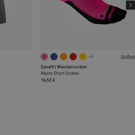
Größen
+3
35|36|37|38
39|40|41|42
43|44|45|46
Dynafit | Wandersocken
Alpine Short Socken
16,52 €