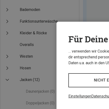
Bademoden
Funktionsunterwäsche
Kleider & Röcke
Für Deine 
Overalls
… verwenden wir Cookies
Westen
dir entsprechend person
Daten u.a. auch in den 
Hosen
Jacken
(12)
NICHT 
Daunenjacken
(0)
Einstellungen
Datenschu
Doppeljacken
(0)