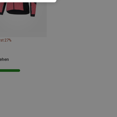
rst 27%
sehen