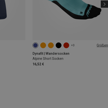
Größen
+3
35|36|37|38
39|40|41|42
43|44|45|46
Dynafit | Wandersocken
Alpine Short Socken
16,52 €