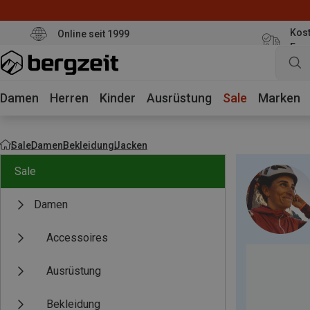
Kost
Online seit 1999
Eur
Damen
Herren
Kinder
Ausrüstung
Sale
Marken
Sale
Damen
Bekleidung
Jacken
Sale
Damen
Accessoires
Ausrüstung
Bekleidung