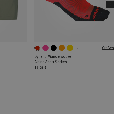
Größen
+3
39|40|41|42
43|44|45|46
Dynafit | Wandersocken
Alpine Short Socken
17,95 €