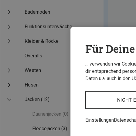
Bademoden
Funktionsunterwäsche
Kleider & Röcke
Für Deine 
Overalls
… verwenden wir Cookies
Westen
dir entsprechend person
Daten u.a. auch in den 
Hosen
Jacken
(12)
NICHT 
Daunenjacken
(0)
Einstellungen
Datenschu
Fleecejacken
(3)