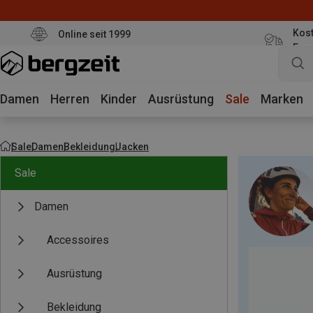
Kost
Online seit 1999
Eur
Damen
Herren
Kinder
Ausrüstung
Sale
Marken
Sale
Damen
Bekleidung
Jacken
Sale
Damen
Accessoires
Ausrüstung
Bekleidung