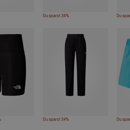
Du sparst 34%
Du spa
%
Du sparst 34%
Du spa