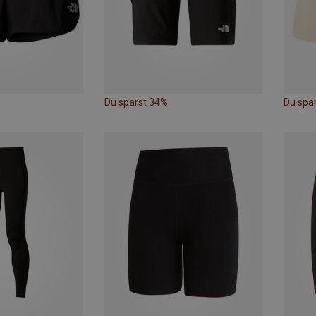
Du sparst 34%
Du spa