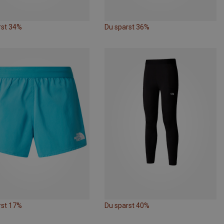
rst 34%
Du sparst 36%
rst 17%
Du sparst 40%