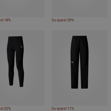
rst 18%
Du sparst 30%
rst 25%
Du sparst 11%