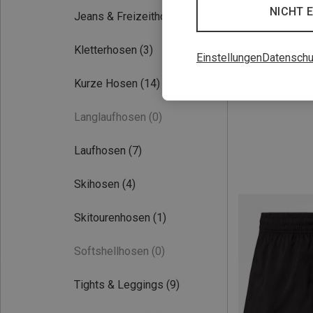
NICHT 
Jeans & Freizeithosen
(7)
Kletterhosen
(3)
Einstellungen
Datenschu
Du sparst 25%
Kurze Hosen
(14)
Langlaufhosen
(0)
Laufhosen
(7)
Skihosen
(4)
Skitourenhosen
(1)
Softshellhosen
(0)
Tights & Leggings
(9)