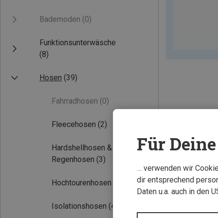
Bademoden
(0)
Funktionsunterwäsche
(8)
Hosen
(39)
Fahrradhosen
(0)
Fleecehosen
(2)
Für Deine 
Hardshellhosen &
Regenhosen
(3)
… verwenden wir Cookies
dir entsprechend person
Hochtourenhosen
(1)
Daten u.a. auch in den 
Isolationshosen
(4)