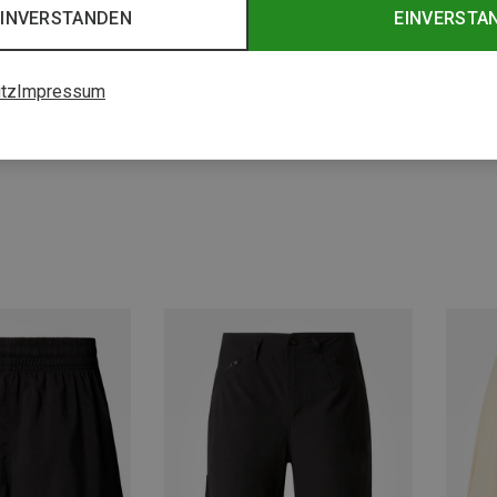
EINVERSTANDEN
EINVERSTA
tz
Impressum
Du sparst 37%
Du spa