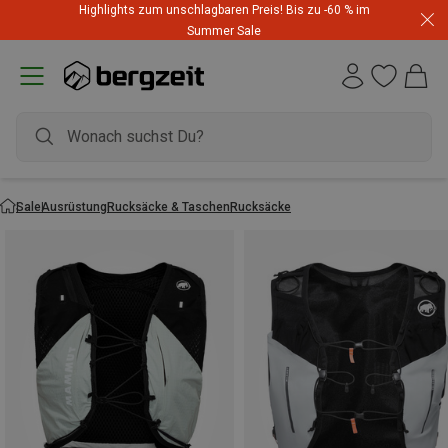
Highlights zum unschlagbaren Preis! Bis zu -60 % im
Summer Sale
Sale
Ausrüstung
Rucksäcke & Taschen
Rucksäcke