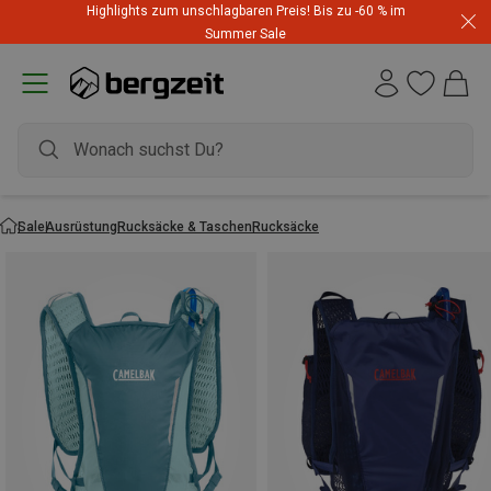
Highlights zum unschlagbaren Preis! Bis zu -60 % im
Summer Sale
Sale
Ausrüstung
Rucksäcke & Taschen
Rucksäcke