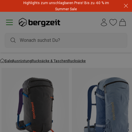
Highlights zum unschlagbaren Preis! Bis zu -60 % im
Summer Sale
Sale
Ausrüstung
Rucksäcke & Taschen
Rucksäcke