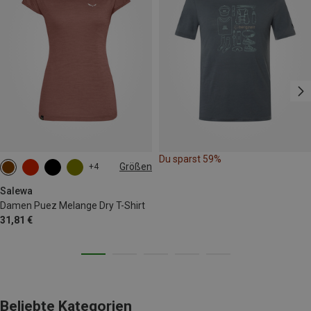
Du sparst 59%
Größen
+4
XS
S
M
L
XL
XXL
Salewa
Damen Puez Melange Dry T-Shirt
31,81 €
Beliebte Kategorien