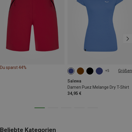
Du sparst 44%
Größen
+5
XS
S
M
L
Salewa
Damen Puez Melange Dry T-Shirt
34,95 €
Beliebte Kategorien