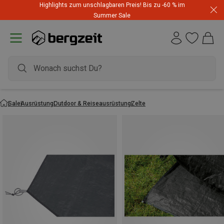
Highlights zum unschlagbaren Preis! Bis zu -60 % im
Summer Sale
Sale
Ausrüstung
Outdoor & Reiseausrüstung
Zelte