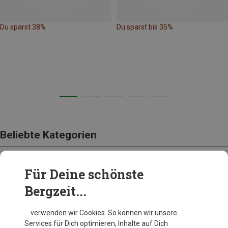
Du sparst 38%
Du sparst bis 35%
Beliebte Kategorien
Für Deine schönste
BEKLEIDUNG
Bergzeit...
… verwenden wir Cookies. So können wir unsere
Services für Dich optimieren, Inhalte auf Dich