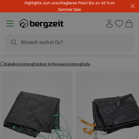
Highlights zum unschlagbaren Preis! Bis zu -60 % im
Summer Sale
Sale
Ausrüstung
Outdoor & Reiseausrüstung
Zelte