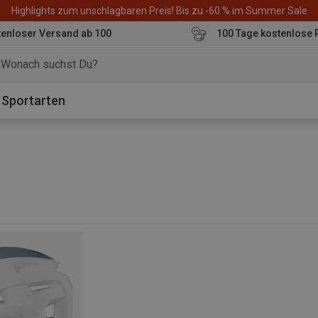
Highlights zum unschlagbaren Preis! Bis zu -60 % im Summer Sale
enloser Versand ab 100
100 Tage kostenlose 
o
Sportarten