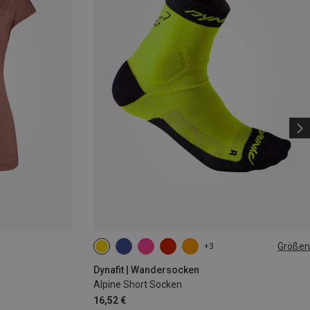
Größen
+3
35|36|37|38
39|40|41|42
43|44|45|46
Dynafit | Wandersocken
Alpine Short Socken
16,52 €