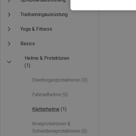
Trailrunningausrüstung
Yoga & Fitness
Basics
Helme & Protektoren
(1)
Ellenbogenprotektoren
(0)
Fahrradhelme
(0)
Kletterhelme
(1)
Knieprotektoren &
Schienbeinprotektoren
(0)