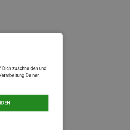
uf Dich zuschneiden und
Verarbeitung Deiner
sehen
NDEN