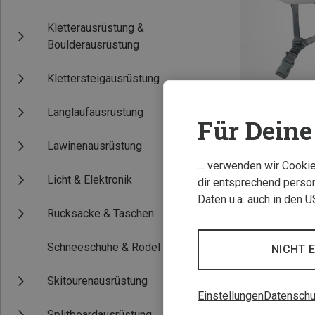
Kletterausrüstung &
Boulderausrüstung
Klettersteigausrüstung
Langlaufausrüstung
Für Deine 
Du sparst 26%
Lawinenausrüstung
… verwenden wir Cookies
Licht & Elektronik
dir entsprechend person
Daten u.a. auch in den 
Rucksäcke & Taschen
Schneeschuhe & Rodel
NICHT 
Skitourenausrüstung
Einstellungen
Datenschu
Splitboardausrüstung