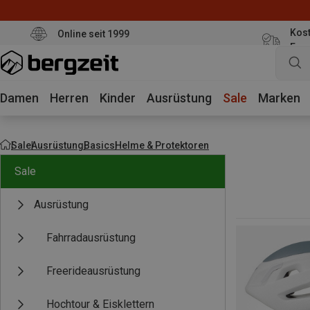
Kost
Online seit 1999
Eur
Damen
Herren
Kinder
Ausrüstung
Sale
Marken
Sale
Ausrüstung
Basics
Helme & Protektoren
Sale
Ausrüstung
Fahrradausrüstung
Freerideausrüstung
Hochtour & Eisklettern