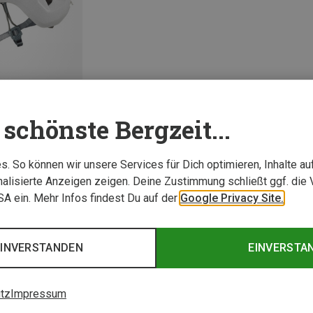
schönste Bergzeit...
. So können wir unsere Services für Dich optimieren, Inhalte a
alisierte Anzeigen zeigen. Deine Zustimmung schließt ggf. die 
1 von 1 Artikel ange
USA ein. Mehr Infos findest Du auf der
Google Privacy Site.
EINVERSTANDEN
EINVERSTA
tz
Impressum